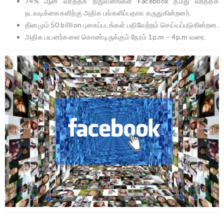
74% ஆன வர்த்தக நிறுவனங்கள் Facebook தமது வர்த்தக
நடவடிக்கைகளிற்கு அதிக பங்களிப்பதாக கருதுகின்றனர்.
தினமும் 50 billion புகைப்படங்கள் பதிவேற்றம் செய்யப்படுகின்றன.
அதிக பயனர்களை கொண்டிருக்கும் நேரம் 1p.m – 4p.m வரை.