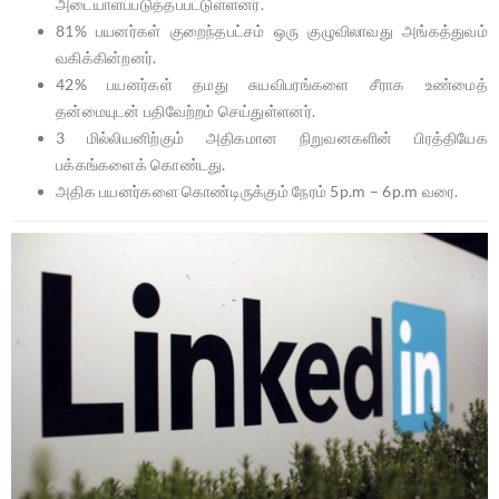
அடையாளப்படுத்தப்பட்டுள்ளனர்.
81% பயனர்கள் குறைந்தபட்சம் ஒரு குழுவிலாவது அங்கத்துவம்
வகிக்கின்றனர்.
42% பயனர்கள் தமது சுயவிபரங்களை சீராக உண்மைத்
தன்மையுடன் பதிவேற்றம் செய்துள்ளனர்.
3 மில்லியனிற்கும் அதிகமான நிறுவனகளின் பிரத்தியேக
பக்கங்களைக் கொண்டது.
அதிக பயனர்களை கொண்டிருக்கும் நேரம் 5p.m – 6p.m வரை.