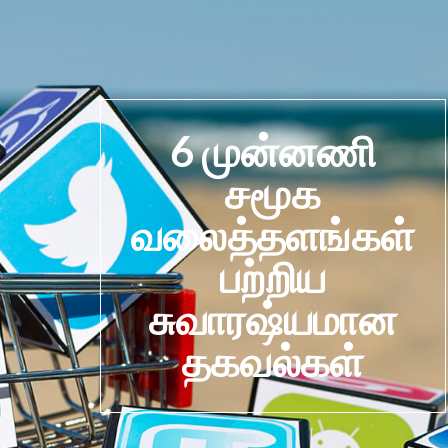
6 முன்னணி
சமூக
வலைத்தளங்கள்
பற்றிய
சுவாரஷ்யமான
தகவல்கள்