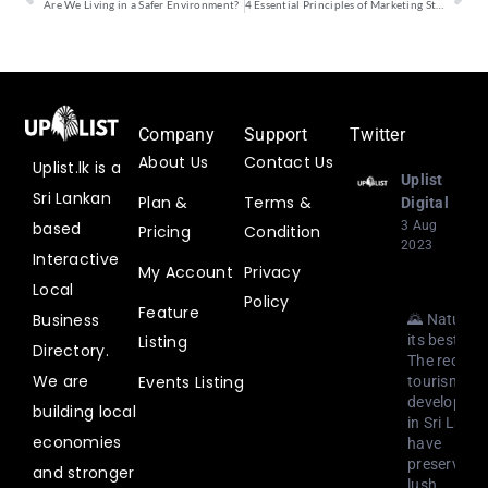
Are We Living in a Safer Environment?
4 Essential Principles of Marketing Strategies
Company
Support
Twitter
About Us
Contact Us
Uplist.lk is a
Uplist
Sri Lankan
Plan &
Terms &
Digital
3 Aug
based
Pricing
Condition
2023
Interactive
My Account
Privacy
Local
Policy
Feature
Business
🌄 Nature a
Listing
its best! 🍃
Directory.
The recent
We are
Events Listing
tourism
developme
building local
in Sri Lank
economies
have
preserved i
and stronger
lush