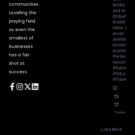
communities.
landscapes
and wildlife
Levelling the
Embark on
playing field
breathtaki
hikes, spot
so even the
exotic
smallest of
animals, a
immerse
businesses
yourself in
has a fair
the beauty 
nature.
shot at
#NatureLo
success.
#SriLanka
#Travel
Twitter
Load More