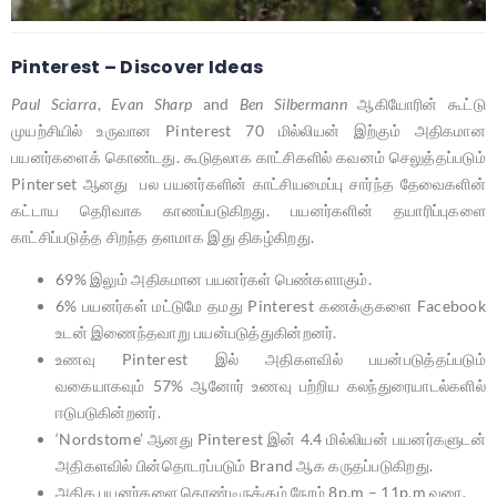
Pinterest – Discover Ideas
Paul Sciarra
,
Evan Sharp
and
Ben Silbermann
ஆகியோரின் கூட்டு
முயற்சியில் உருவான Pinterest 70 மில்லியன் இற்கும் அதிகமான
பயனர்களைக் கொண்டது. கூடுதலாக காட்சிகளில் கவனம் செலுத்தப்படும்
Pinterset ஆனது பல பயனர்களின் காட்சியமைப்பு சார்ந்த தேவைகளின்
கட்டாய தெரிவாக காணப்படுகிறது. பயனர்களின் தயாரிப்புகளை
காட்சிப்படுத்த சிறந்த தளமாக இது திகழ்கிறது.
69% இலும் அதிகமான பயனர்கள் பெண்களாகும்.
6% பயனர்கள் மட்டுமே தமது Pinterest கணக்குகளை Facebook
உடன் இணைந்தவாறு பயன்படுத்துகின்றனர்.
உணவு Pinterest இல் அதிகளவில் பயன்படுத்தப்படும்
வகையாகவும் 57% ஆனோர் உணவு பற்றிய கலந்துரையாடல்களில்
ஈடுபடுகின்றனர்.
‘Nordstome’ ஆனது Pinterest இன் 4.4 மில்லியன் பயனர்களுடன்
அதிகளவில் பின்தொடரப்படும் Brand ஆக கருதப்படுகிறது.
அதிக பயனர்களை கொண்டிருக்கும் நேரம் 8p.m – 11p.m வரை.